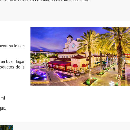
e 10:00 a 21:00. Los domingos cierran a las 19:00.
ncontrarte con
 un buen lugar
oductos de la
ami
que.