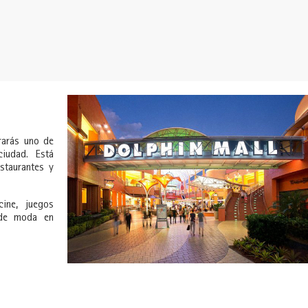
rarás uno de
iudad. Está
staurantes y
ine, juegos
 de moda en