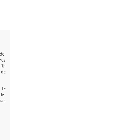
del
res
fth
 de
 te
tel
nas