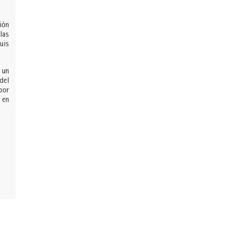
ión
las
uis
 un
del
por
 en