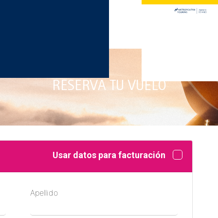
RESERVA TU VUELO
Usar datos para facturación
Apellido