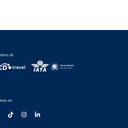
mbros de
enos en: