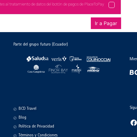
tes al tratamiento de datos del botón de pagos de PlaceToPay
Ir a Pagar
Parte del grupo futuro (Ecuador)
Mie
Sígu
BCD Travel
Blog
Política de Privacidad
Términos y Condiciones