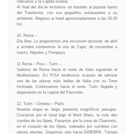
Vaticanos y la Capilla Sixtina.
Al final del día le incluimos un traslado al popular barrio
del Trastévere, con sus pequeños restaurantes y su
ambiente. Regreso al hotel aproximadamente a las 20.30
hrs.
10. Roma .-
Día libre. Le proponemos una excursión opcional: de abril
a octubre visitaremos la isla de Capri; de noviembre a
marzo, Nápoles y Pompeya.
11 Roma – Pisa – Turín .-
Salimos de Roma hacia el norte de Italia siguiendo el
Mediterráneo. En PISA tendremos ocasión de admirar
una de las plazas más bellas de Italia con su Torre
Inclinada. Continuamos hacia el norte. Turin, llegada y
alojamiento en la capital del Piamonte.
12. Turín – Ginebra – París .-
Nuestra etapa es larga, presenta magníficos paisajes.
Cruzamos por el túnel bajo el Mont Blanc, la más alta
cumbre de los Alpes. Pasamos por la zona de Chamonix,
en el corazón de los Alpes, rodeados por cumbres con
nieves eternas. Seguimos ruta hacia GINEBRA. Tiempo