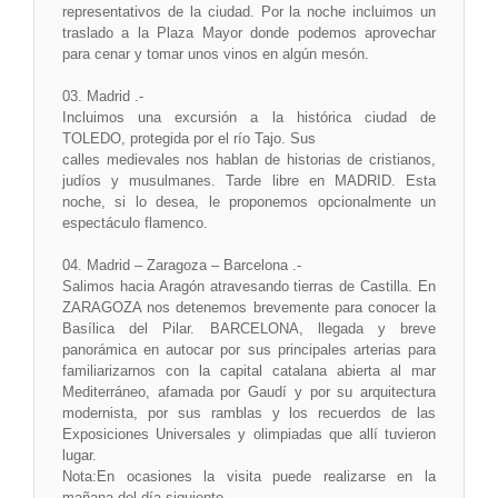
representativos de la ciudad. Por la noche incluimos un
traslado a la Plaza Mayor donde podemos aprovechar
para cenar y tomar unos vinos en algún mesón.
03. Madrid .-
Incluimos una excursión a la histórica ciudad de
TOLEDO, protegida por el río Tajo. Sus
calles medievales nos hablan de historias de cristianos,
judíos y musulmanes. Tarde libre en MADRID. Esta
noche, si lo desea, le proponemos opcionalmente un
espectáculo flamenco.
04. Madrid – Zaragoza – Barcelona .-
Salimos hacia Aragón atravesando tierras de Castilla. En
ZARAGOZA nos detenemos brevemente para conocer la
Basílica del Pilar. BARCELONA, llegada y breve
panorámica en autocar por sus principales arterias para
familiarizarnos con la capital catalana abierta al mar
Mediterráneo, afamada por Gaudí y por su arquitectura
modernista, por sus ramblas y los recuerdos de las
Exposiciones Universales y olimpiadas que allí tuvieron
lugar.
Nota:En ocasiones la visita puede realizarse en la
mañana del día siguiente.