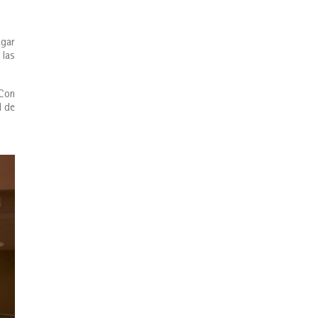
egar
 las
 Con
d de