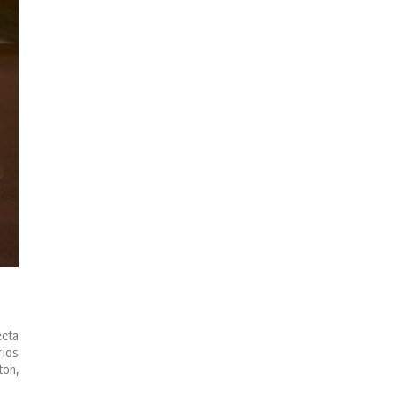
ecta
rios
ton,