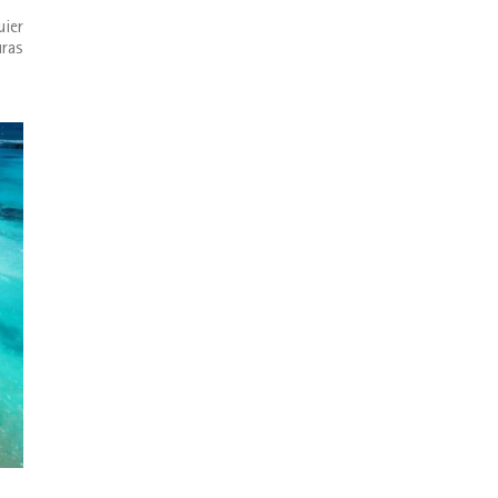
uier
uras