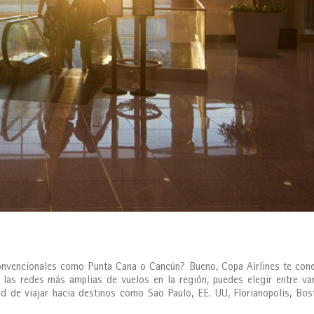
convencionales como Punta Cana o Cancún? Bueno, Copa Airlines te con
las redes más amplias de vuelos en la región, puedes elegir entre va
ad de viajar hacia destinos como Sao Paulo, EE. UU, Florianopolis, Bos