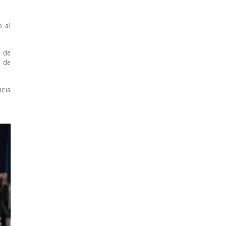
o al
e de
l de
ncia