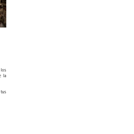
 los
e la
 tus