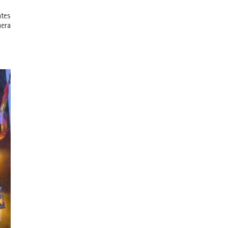
ntes
nera