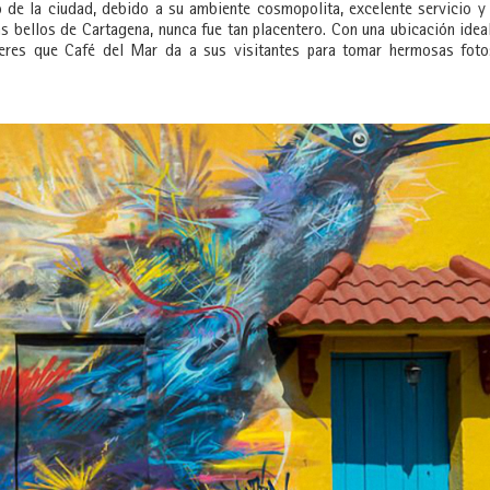
de la ciudad, debido a su ambiente cosmopolita, excelente servicio y
s bellos de Cartagena, nunca fue tan placentero. Con una ubicación idea
ceres que Café del Mar da a sus visitantes para tomar hermosas fot