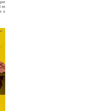
 por
l en
os o